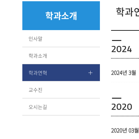
학과
학과소개
인사말
2024
학과소개
2024년 3월
학과연혁
교수진
2020
오시는길
교수
명예교수
2020년 03월