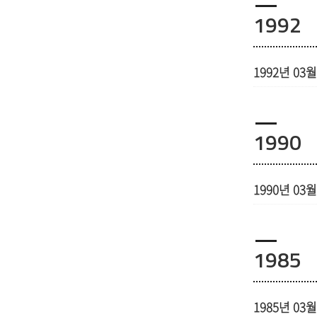
1992
1992년 03월
1990
1990년 03월
1985
1985년 03월