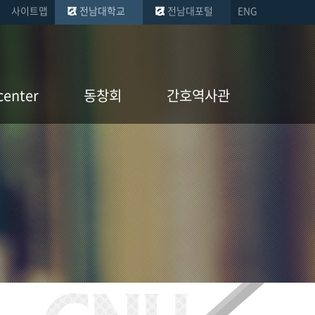
사이트맵
전남대학교
전남대포털
ENG
center
동창회
간호역사관
nter 소개
회장인사말
간호역사관 소개
약
연혁
연혁
역대 회장 및 이사단
소장품
명단
인물검색
회칙
홍보동영상
동창회 사업
장학회 사업