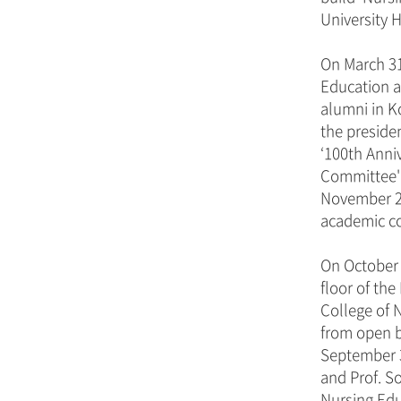
University H
On March 31
Education a
alumni in K
the preside
‘100th Anni
Committee' 
November 20
academic c
On October 
floor of th
College of 
from open b
September 3
and Prof. So
Nursing Edu