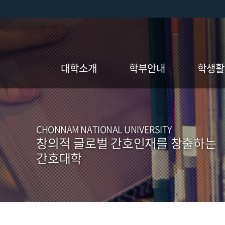
대학소개
학부안내
학생활
학장 인사말
교육목표/학습성과
동아리
간호대 연혁
입학안내
앨범게시
CHONNAM NATIONAL UNIVERSITY
창의적 글로벌 간호인재를 창출하는
비전/핵심 가치
학사일정
SNS게시
간호대학
조직도
교육과정
학술지
학교현황
졸업요건
교수소개
장학제도