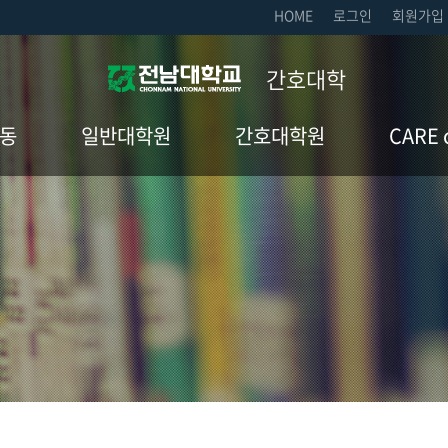
HOME
로그인
회원가입
간호대학
동
일반대학원
간호대학원
CARE 
교육목표
교육목표
CARE ce
판
입학안내
입학안내
실습실 예
판
학사일정
학사일정
교육과정
교육과정
공지사항
공지사항
대학원생 취업처
자료실(서식)