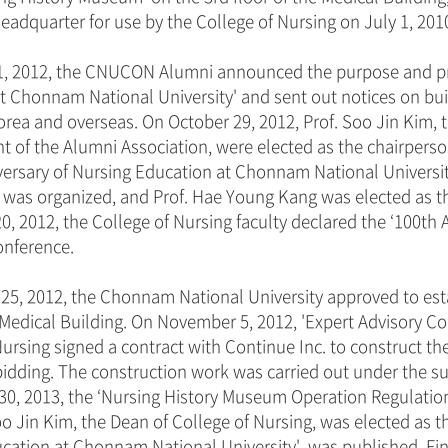
eadquarter for use by the College of Nursing on July 1, 201
, 2012, the CNUCON Alumni announced the purpose and proj
t Chonnam National University' and sent out notices on bui
orea and overseas. On October 29, 2012, Prof. Soo Jin Kim, 
nt of the Alumni Association, were elected as the chairper
versary of Nursing Education at Chonnam National Universi
was organized, and Prof. Hae Young Kang was elected as t
, 2012, the College of Nursing faculty declared the ‘100
onference.
25, 2012, the Chonnam National University approved to esta
e Medical Building. On November 5, 2012, 'Expert Advisory C
Nursing signed a contract with Continue Inc. to construct 
idding. The construction work was carried out under the s
0, 2013, the ‘Nursing History Museum Operation Regulation
o Jin Kim, the Dean of College of Nursing, was elected as the
cation at Chonnam National University', was published. Fi