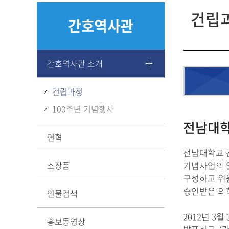
간호대학 소식지
공지사항
건립
간호역사관
간호역사관 소개
건립과정
100주년 기념행사
전남대학
연혁
전남대학교 간
소장품
기념사업의 
구성하고 위원
승인받은 의
인물검색
2012년 3
홍보동영상
교장