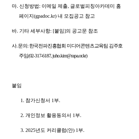
마
.
신청방법
:
이메일 제출
,
글로벌피칭아카데미 홈
페이지
(gpadoc.kr)
내 모집공고 참고
바
.
기타 세부사항
: [
붙임
]
의 공고문 참조
사
.
문의
:
한국전파진흥협회 미디어콘텐츠교육팀 김주호
주임
(02-317-6187, juho.kim@rapa.or.kr)
붙임
1.
참가신청서
1
부
.
2.
개인정보 활용동의서
1
부
.
3. 2025
년도 커리큘럼
(
안
) 1
부
.