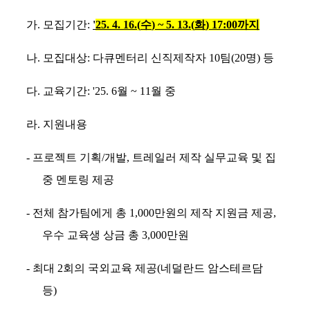
가
.
모집기간
:
'
25. 4. 16.(
수
) ~ 5. 13.(
화
) 17:00
까지
나
.
모집대상
:
다큐멘터리 신직제작자
10
팀
(20
명
)
등
다
.
교육기간
: '25. 6
월
~ 11
월 중
라
.
지원내용
-
프로젝트 기획
/
개발
,
트레일러 제작 실무교육 및 집
중 멘토링 제공
-
전체 참가팀에게 총
1,000
만원의 제작 지원금 제공
,
우수 교육생 상금 총
3,000
만원
-
최대
2
회의 국외교육 제공
(
네덜란드 암스테르담
등
)